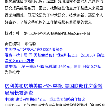
他高度保密领域的机构。这些研究所通常不会公开其具体的
研究成果或发布页，因此，找到这些信息对于某些人来说显
得尤为困难。但无论是为了学术研究、技术创新，还是个人
好奇心，了解这些机构的工作情况都有着重要的意义。
校对：叶一剑(mC6ybWMsUEtjt6hbPtHJduZcjeawNh)
责任编辑： 陈信聪
中国中元“:好技术,”亮相2025服贸会
融资—榜丨居‘同’类基金首位！恒生科技ETF（513130）融资
净买入8371.5万元
爱施德;：,第三季度归母净利润1.16亿元，同比下降10.73%
为你推荐
房利美和房地美股<价>重挫; 美国联邦住房金融
局局长被调查
中国能建葛洲坝集团;与!三一重工签署战略合作协议
印度Drea?m11等顶级游戏应用在禁令后暂停涉钱游戏
【金融教育