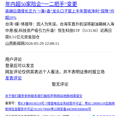
年内超50家险企“一二把手”变更
高端白酒增长乏力 “{兼}香”龙头口子窖上半年营收净利“双降”均
超20%
台湾<媒>体报导：因人为失误，台海军直升机误将副油箱掉入海
中
港:股;科技资产吸引力升温！恒生科技ETF（513130）近两日
获8.51亿元资金加仓
山西新闻网
2026-05-29 22:08:11
用户评论
登录
后可以发言
网友评论仅供其表达个人看法，并不表明证券时报立场
发表评论
暂无评论
关于我们
|
服务条例
|
联系我们
|
版权声明
|
网站地图
|
线索提交
备案号：
粤ICP备09109218号-7
|
增值电信业务经营许可证：粤B2-20080118
|
互联网
新闻信息服务许可证10120170066
|
粤公网安备44030002008846号