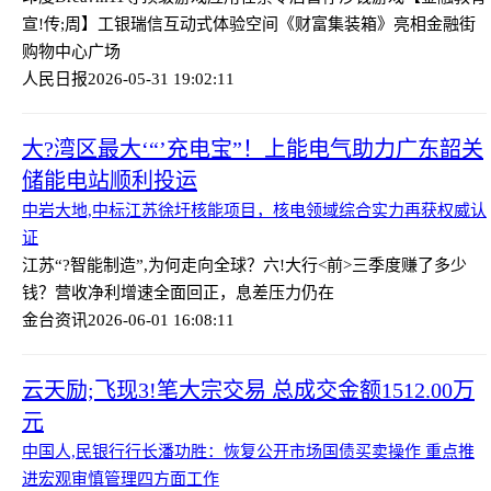
宣!传;周】工银瑞信互动式体验空间《财富集装箱》亮相金融街
购物中心广场
人民日报
2026-05-31 19:02:11
大?湾区最大‘“’充电宝”！上能电气助力广东韶关
储能电站顺利投运
中岩大地,中标江苏徐圩核能项目，核电领域综合实力再获权威认
证
江苏“?智能制造”,为何走向全球？
六!大行<前>三季度赚了多少
钱？营收净利增速全面回正，息差压力仍在
金台资讯
2026-06-01 16:08:11
云天励;飞现3!笔大宗交易 总成交金额1512.00万
元
中国人,民银行行长潘功胜：恢复公开市场国债买卖操作 重点推
进宏观审慎管理四方面工作