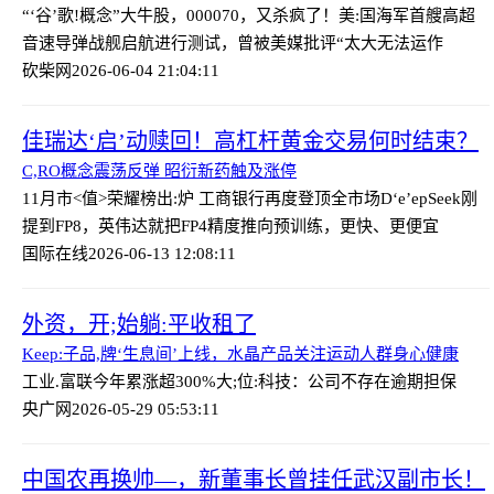
“‘谷’歌!概念”大牛股，000070，又杀疯了！
美:国海军首艘高超
音速导弹战舰启航进行测试，曾被美媒批评“太大无法运作
砍柴网
2026-06-04 21:04:11
佳瑞达‘启’动赎回！高杠杆黄金交易何时结束？
C,RO概念震荡反弹 昭衍新药触及涨停
11月市<值>荣耀榜出:炉 工商银行再度登顶全市场
D‘e’epSeek刚
提到FP8，英伟达就把FP4精度推向预训练，更快、更便宜
国际在线
2026-06-13 12:08:11
外资，开;始躺:平收租了
Keep:子品,牌‘生息间’上线，水晶产品关注运动人群身心健康
工业.富联今年累涨超300%
大;位:科技：公司不存在逾期担保
央广网
2026-05-29 05:53:11
中国农再换帅—，新董事长曾挂任武汉副市长！