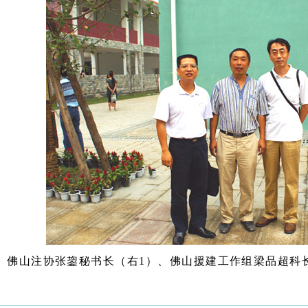
佛山注协张鋆秘书长（右
1
）、
佛山援建工作组梁品超科