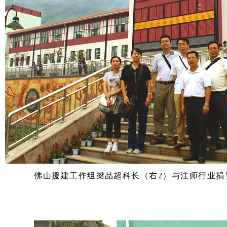
佛山援建工作组梁品超科长（右
2
）与注师行业捐